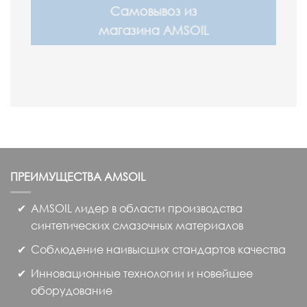
Самовывоз из
магазина AMSOIL
Вы можете забрать свои
заказы с нашего
магазина AMSOIL.
Ознакомится с
графиком работы и
адресом Вы можете в
разделе
Контакты
.
ПРЕИМУЩЕСТВА
AMSOIL
Мы рады будем видеть
Вас в нашем магазине
AMSOIL лидер в области производства
AMSOIL
.
синтетических смазочных материалов
Соблюдение наивысших стандартов качества
Инновационные технологии и новейшее
оборудование