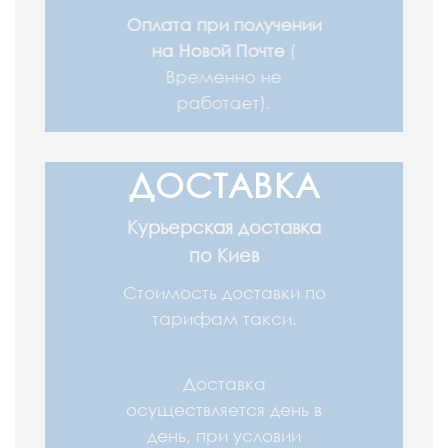
Оплата при получении
на Новой Почте
(
Временно не
работает).
При оплате товара при
получении (послеплата,
ДОСТАВКА
наложенный платеж) на
Новой почте, компания
Курьерская доставка
перевозчик взымает
по Киев
комиссию за возврат
Стоимость доставки по
денежных средств,
тарифам такси.
которая составляет 20
гривен + 2% от
стоимости товара.
Доставка
осуществляется день в
день, при условии