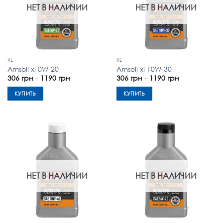
НЕТ В НАЛИЧИИ
НЕТ В НАЛИЧИИ
XL
XL
Amsoil xl 0W-20
Amsoil xl 10W-30
Диапазон
Диапазон
306
грн
–
1190
грн
306
грн
–
1190
грн
цен:
цен:
306 грн
306 грн
КУПИТЬ
КУПИТЬ
–
–
1190 грн
1190 грн
Этот
Этот
товар
товар
имеет
имеет
несколько
несколько
вариаций.
вариаций.
Опции
Опции
можно
можно
НЕТ В НАЛИЧИИ
НЕТ В НАЛИЧИИ
выбрать
выбрать
на
на
странице
странице
товара.
товара.