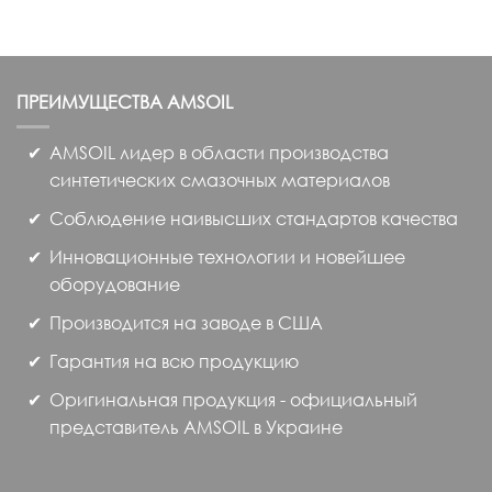
товар
имеет
несколько
вариаций.
ПРЕИМУЩЕСТВА
AMSOIL
Опции
можно
AMSOIL лидер в области производства
выбрать
на
синтетических смазочных материалов
странице
Соблюдение наивысших стандартов качества
товара.
Инновационные технологии и новейшее
оборудование
Производится на заводе в США
Гарантия на всю продукцию
Оригинальная продукция - официальный
представитель AMSOIL в Украине