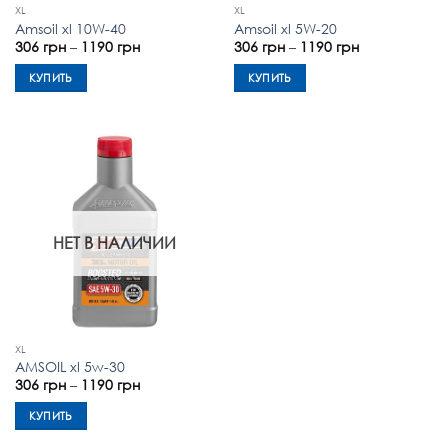
XL
XL
Amsoil xl 10W-40
Amsoil xl 5W-20
Диапазон
Диапазон
306
грн
–
1190
грн
306
грн
–
1190
грн
цен:
цен:
306 грн
306 грн
КУПИТЬ
КУПИТЬ
–
–
1190 грн
1190 грн
Этот
Этот
товар
товар
имеет
имеет
несколько
несколько
вариаций.
вариаций.
Опции
Опции
можно
можно
НЕТ В НАЛИЧИИ
выбрать
выбрать
на
на
странице
странице
товара.
товара.
XL
AMSOIL xl 5w-30
Диапазон
306
грн
–
1190
грн
цен:
306 грн
КУПИТЬ
–
1190 грн
Этот